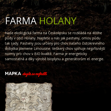
FARMA
HOLANY
Naše ekologická farma na Českolipsku se rozkládá na 400he
půdy v obci Holany. Najdete u nás jak pastviny, ornou půdu
tak sady. Pastviny jsou určeny pro chov našeho čistokrevného
dobytka plemene Limousine. Veškerý chov splňuje nejpřísnější
normy pro chov v BIO kvalitě. Farma je energeticky
samostatná a díky výrobě bioplynu a generátorům el. energie.
MAPKA
abyste se neztratili